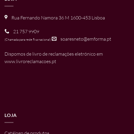
Rua Fernando Namora 36 M 1600-453 Lisboa
21 757 9909
soaresneto@emforma.pt
(Chamada para rede fixa nacional)
Dispomos de livro de reclamações eletrónico em
www.livroreclamacoes.pt
LOJA
Catálogo de produtos