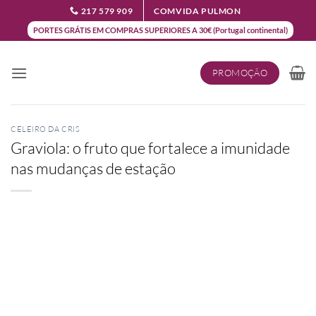
Skip
217 579 909
COMVIDA PULMON
to
PORTES GRÁTIS EM COMPRAS SUPERIORES A 30€ (Portugal continental)
content
PROMOÇÃO
CELEIRO DA CRIS
Graviola: o fruto que fortalece a imunidade
nas mudanças de estação