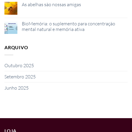
comentários
As abelhas são nossas amigas
em
Equinácea
Sem
e
comentários
Vitamina
em
C:
As
BioMemória: o suplemento para concentração
o
abelhas
reforço
mental natural e memória ativa
são
natural
nossas
das
Sem
amigas
suas
comentários
defesas
em
ARQUIVO
no
BioMemória:
outono
o
suplemento
para
concentração
Outubro 2025
mental
natural
e
Setembro 2025
memória
ativa
Junho 2025
LOJA