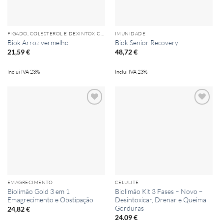
FIGADO, COLESTEROL E DEXINTOXICAÇÃO
IMUNIDADE
Biok Arroz vermelho
Biok Senior Recovery
21,59
€
48,72
€
Inclui IVA 23%
Inclui IVA 23%
Add to
Add to
wishlist
wishlist
EMAGRECIMENTO
CELULITE
Biolimão Gold 3 em 1
Biolimão Kit 3 Fases – Novo –
Emagrecimento e Obstipação
Desintoxicar, Drenar e Queima
Gorduras
24,82
€
24,09
€