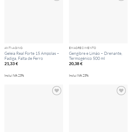
Add to
Add to
wishlist
wishlist
ANTI-AGING
EMAGRECIMENTO
Geleia Real Forte 15 Ampolas –
Gengibre e Limão – Drenante,
Fadiga, Falta de Ferro
Termogénico 500 ml
21,33
€
20,38
€
Inclui IVA 23%
Inclui IVA 23%
Add to
Add to
wishlist
wishlist