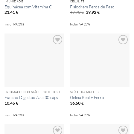
IMUNIDADE
CELULITE
Equinácea com Vitamina C
Fisiodrem Perda de Peso
O
O
49,90
€
21,41
€
39,92
€
preço
preço
original
atual
era:
é:
Inclui IVA 23%
Inclui IVA 23%
49,90 €.
39,92 €.
Add to
Add to
wishlist
wishlist
ESTOMAGO, DIGESTÃO E PROTETOR GÁSTRICO
SAÚDE DA MULHER
Funcho Digestão Azia 30 cáps
Geleia Real + Ferro
10,45
€
36,50
€
Inclui IVA 23%
Inclui IVA 23%