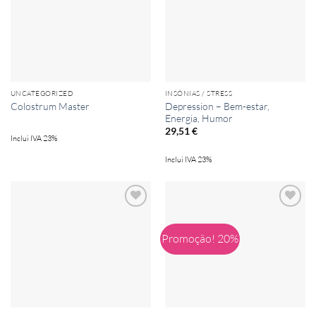
wishlist
wishlist
UNCATEGORIZED
INSÓNIAS / STRESS
Depression – Bem-estar,
Colostrum Master
Energia, Humor
29,51
€
Inclui IVA 23%
Inclui IVA 23%
Add to
Add to
wishlist
wishlist
Promoção! 20%