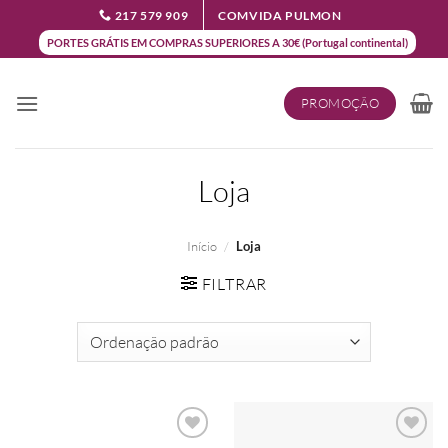
Skip
217 579 909
COMVIDA PULMON
to
PORTES GRÁTIS EM COMPRAS SUPERIORES A 30€ (Portugal continental)
content
PROMOÇÃO
Loja
Início
/
Loja
FILTRAR