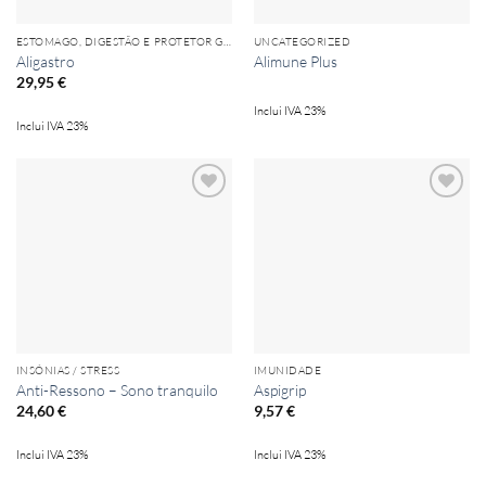
ESTOMAGO, DIGESTÃO E PROTETOR GÁSTRICO
UNCATEGORIZED
Aligastro
Alimune Plus
29,95
€
Inclui IVA 23%
Inclui IVA 23%
Add to
Add to
wishlist
wishlist
INSÓNIAS / STRESS
IMUNIDADE
Anti-Ressono – Sono tranquilo
Aspigrip
24,60
€
9,57
€
Inclui IVA 23%
Inclui IVA 23%