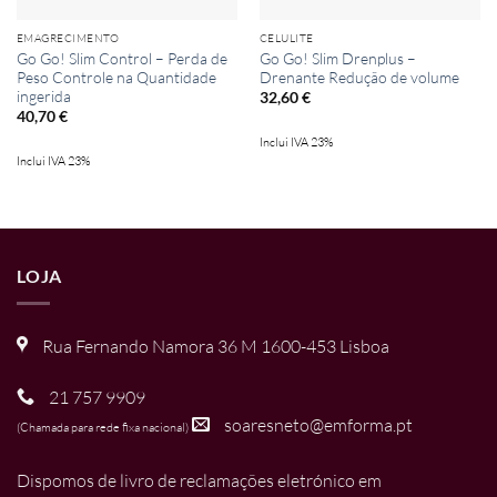
EMAGRECIMENTO
CELULITE
Go Go! Slim Control – Perda de
Go Go! Slim Drenplus –
Peso Controle na Quantidade
Drenante Redução de volume
ingerida
32,60
€
40,70
€
Inclui IVA 23%
Inclui IVA 23%
LOJA
Rua Fernando Namora 36 M 1600-453 Lisboa
21 757 9909
soaresneto@emforma.pt
(Chamada para rede fixa nacional)
Dispomos de livro de reclamações eletrónico em