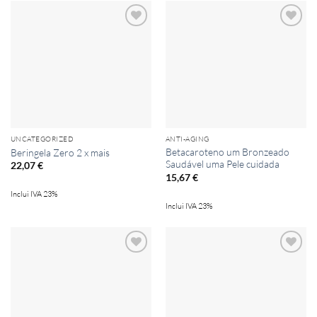
Add to
Add to
wishlist
wishlist
UNCATEGORIZED
ANTI-AGING
Betacaroteno um Bronzeado
Beringela Zero 2 x mais
Saudável uma Pele cuidada
22,07
€
15,67
€
Inclui IVA 23%
Inclui IVA 23%
Add to
Add to
wishlist
wishlist