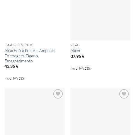
Add to
Add to
wishlist
wishlist
EMAGRECIMENTO
VISÃO
Alcachofra Forte – Ampolas,
Alicer
Drenagem, Fígado,
37,95
€
Emagrecimento
43,35
€
Inclui IVA 23%
Inclui IVA 23%
Add to
Add to
wishlist
wishlist