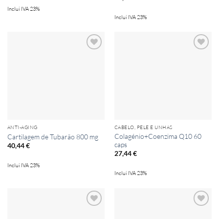
Inclui IVA 23%
Inclui IVA 23%
Add to
Add to
wishlist
wishlist
ANTI-AGING
CABELO, PELE E UNHAS
Colagénio+Coenzima Q10 60
Cartilagem de Tubarão 800 mg
caps
40,44
€
27,44
€
Inclui IVA 23%
Inclui IVA 23%
Add to
Add to