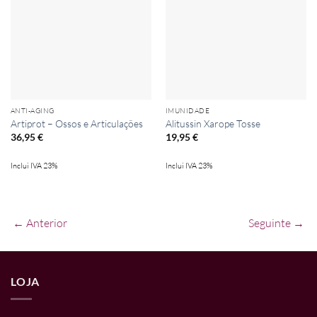
Add to
Add to
wishlist
wishlist
ANTI-AGING
IMUNIDADE
Artiprot – Ossos e Articulações
Alitussin Xarope Tosse
36,95
€
19,95
€
Inclui IVA 23%
Inclui IVA 23%
← Anterior
Seguinte →
LOJA