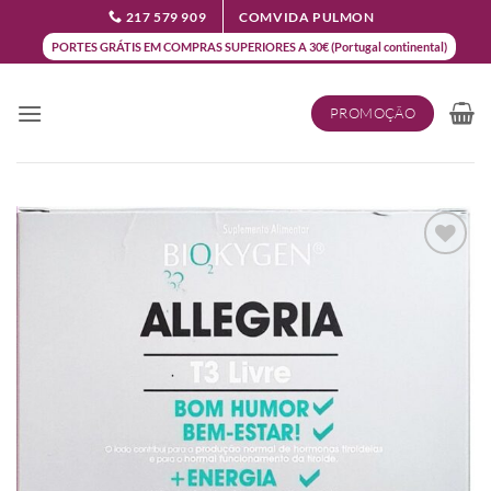
Skip
217 579 909
COMVIDA PULMON
to
PORTES GRÁTIS EM COMPRAS SUPERIORES A 30€ (Portugal continental)
content
PROMOÇÃO
Add to
wishlist