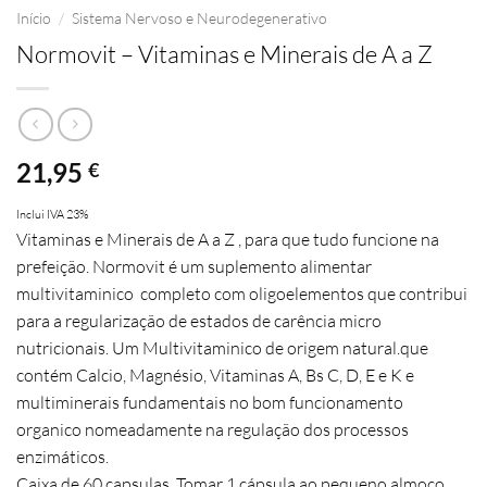
Início
/
Sistema Nervoso e Neurodegenerativo
Normovit – Vitaminas e Minerais de A a Z
21,95
€
Inclui IVA 23%
Vitaminas e Minerais de A a Z
, para que tudo funcione na
prefeição. Normovit é um suplemento alimentar
multivitaminico completo com oligoelementos que contribui
para a regularização de estados de carência micro
nutricionais. Um Multivitaminico de origem natural.que
contém Calcio, Magnésio, Vitaminas A, Bs C, D, E e K e
multiminerais fundamentais no bom funcionamento
organico nomeadamente na regulação dos processos
enzimáticos.
Caixa de 60 capsulas. Tomar 1 cápsula ao pequeno almoço.