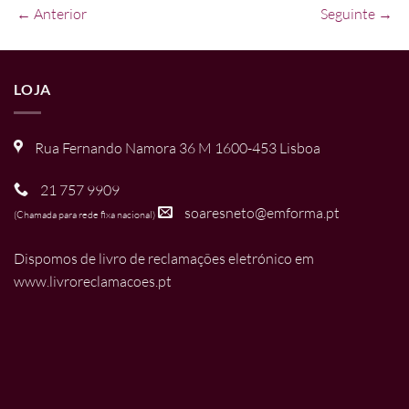
← Anterior
Seguinte →
LOJA
Rua Fernando Namora 36 M 1600-453 Lisboa
21 757 9909
soaresneto@emforma.pt
(Chamada para rede fixa nacional)
Dispomos de livro de reclamações eletrónico em
www.livroreclamacoes.pt