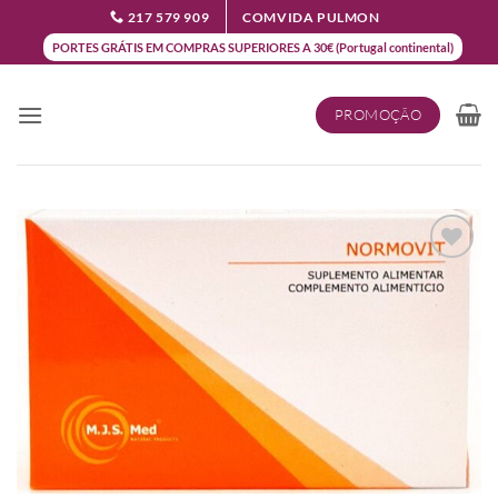
Skip
217 579 909
COMVIDA PULMON
to
PORTES GRÁTIS EM COMPRAS SUPERIORES A 30€ (Portugal continental)
content
PROMOÇÃO
Add to
wishlist