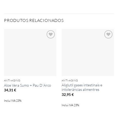
PRODUTOS RELACIONADOS
Add to
Add to
wishlist
wishlist
ANTI-AGING
ANTI-AGING
Aliglutil gases intestinais e
Aloe Vera Sumo + Pau D´Arco
intolerâncias alimentres
34,31
€
32,95
€
Inclui IVA 23%
Inclui IVA 23%