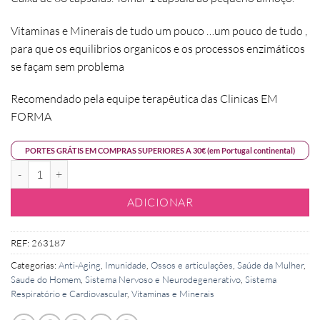
Vitaminas e Minerais de tudo um pouco …um pouco de tudo ,
para que os equilibrios organicos e os processos enzimáticos
se façam sem problema
Recomendado pela equipe terapêutica das Clinicas EM
FORMA
PORTES GRÁTIS EM COMPRAS SUPERIORES A 30€ (em Portugal continental)
Quantidade de Normovit - Vitaminas e Minerais de A a Z
ADICIONAR
REF:
263187
Categorias:
Anti-Aging
,
Imunidade
,
Ossos e articulações
,
Saúde da Mulher
,
Saude do Homem
,
Sistema Nervoso e Neurodegenerativo
,
Sistema
Respiratório e Cardiovascular
,
Vitaminas e Minerais