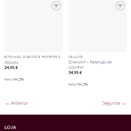
Add to
Add to
wishlist
wishlist
ESTOMAGO, DIGESTÃO E PROTETOR GÁSTRICO
CELULITE
Drenolinf – Retenção de
Alibiotic
Líquidos
24,95
€
34,95
€
Inclui IVA 23%
Inclui IVA 23%
← Anterior
Seguinte →
LOJA