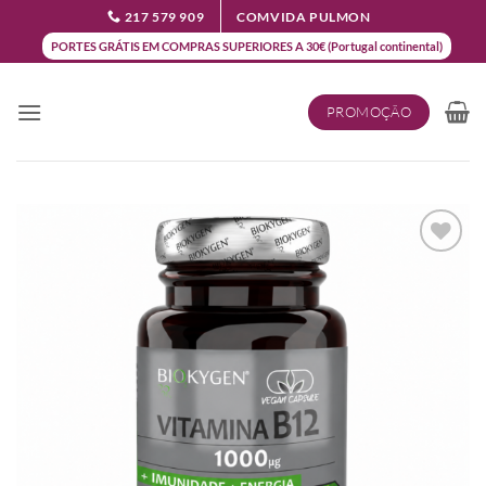
Skip
217 579 909
COMVIDA PULMON
to
PORTES GRÁTIS EM COMPRAS SUPERIORES A 30€ (Portugal continental)
content
PROMOÇÃO
Add to
wishlist