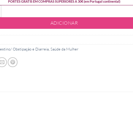
PORTES GRÁTIS EM COMPRAS SUPERIORES A 30€ (em Portugal continental)
e Lax Master - Obstipação
ADICIONAR
testino/ Obstipação e Diarreia
,
Saúde da Mulher