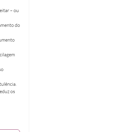
itar – ou
amento do
aumento
ucilagem
so
tulência.
Reduz os