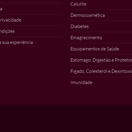
Celulite
a
Dermocosmética
privacidade
Diabetes
ndições
Emagrecimento
a sua experiência
Equipamentos de Saúde
Estomago, Digestão e Protetor
Figado, Colesterol e Dexintox
Imunidade