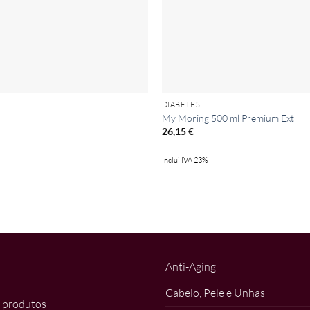
DIABETES
My Moring 500 ml Premium Ext
26,15
€
Inclui IVA 23%
Anti-Aging
Cabelo, Pele e Unhas
 produtos