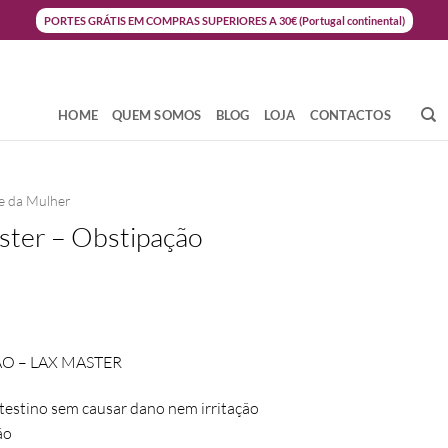
PORTES GRÁTIS EM COMPRAS SUPERIORES A 30€ (Portugal continental)
HOME
QUEM SOMOS
BLOG
LOJA
CONTACTOS
e da Mulher
ster – Obstipação
O – LAX MASTER
ntestino sem causar dano nem irritação
ão