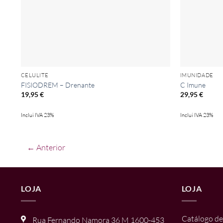
CELULITE
IMUNIDADE
FISIODREM – Drenante
C Imune
19,95
€
29,95
€
Inclui IVA 23%
Inclui IVA 23%
← Anterior
LOJA
LOJA
Catálogo de
Rua Fernando Namora 36 M 1600-453