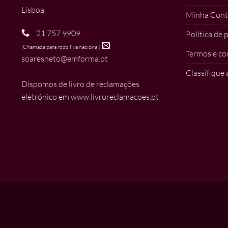
Lisboa
Minha Cont
21 757 9909
Política de 
(Chamada para rede fixa nacional)
Termos e co
soaresneto@emforma.pt
Classifique 
Dispomos de livro de reclamações
eletrónico em
www.livroreclamacoes.pt