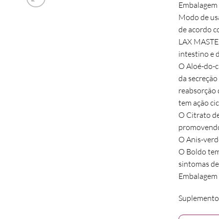
Embalagem c
Modo de usa
de acordo c
LAX MASTER®
intestino e 
O Aloé-do-c
da secreção
reabsorção d
tem ação cic
O Citrato de
promovendo 
O Anis-verde
O Boldo tem 
sintomas de 
Embalagem c
Suplemento 