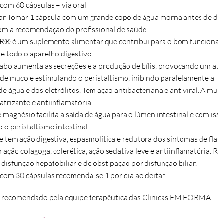
om 60 cápsulas – via oral
r Tomar 1 cápsula com um grande copo de água morna antes de de
om a recomendação do profissional de saúde.
 é um suplemento alimentar que contribui para o bom funcion
de todo o aparelho digestivo.
abo aumenta as secreções e a produção de bílis, provocando um 
 de muco e estimulando o peristaltismo, inibindo paralelamente a
e água e dos eletrólitos. Tem ação antibacteriana e antiviral. A m
atrizante e antiinflamatória.
 magnésio facilita a saída de água para o lúmen intestinal e com is
o peristaltismo intestinal.
 tem ação digestiva, espasmolítica e redutora dos sintomas de fla
ação colagoga, colerética, ação sedativa leve e antiinflamatória. 
disfunção hepatobiliar e de obstipação por disfunção biliar.
om 30 cápsulas recomenda-se 1 por dia ao deitar
recomendado pela equipe terapêutica das Clinicas EM FORMA