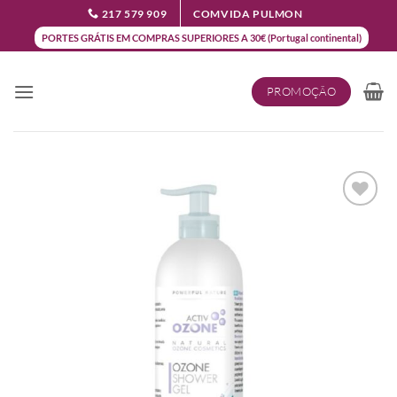
Skip
217 579 909
COMVIDA PULMON
to
PORTES GRÁTIS EM COMPRAS SUPERIORES A 30€ (Portugal continental)
content
PROMOÇÃO
Add to
wishlist