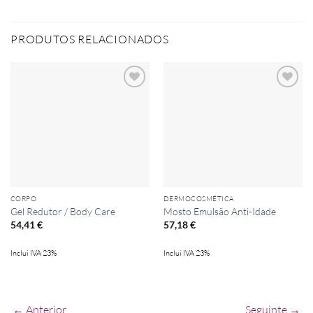
PRODUTOS RELACIONADOS
Add to
Add to
wishlist
wishlist
CORPO
DERMOCOSMÉTICA
Gel Redutor / Body Care
Mosto Emulsão Anti-Idade
54,41
€
57,18
€
Inclui IVA 23%
Inclui IVA 23%
← Anterior
Seguinte →