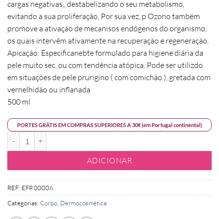
cargas negativas,, destabelizando o seu metabolismo,
evitando a sua proliferação, Por sua vez, p Ozono também
promove a ativação de mecanisos endógenos do organismo,
os quais intervêm ativamente na recuperação e regeneração.
Apicação: Especificanebte formulado para higiene diária da
pele muito sec, ou com tendência atópica. Pode ser utilizdo
em situações de pele prurigino ( com comichão ), gretada com
vernelhidão ou inflanada
500 ml
PORTES GRÁTIS EM COMPRAS SUPERIORES A 30€ (em Portugal continental)
Quantidade de Gel Duche Ozonizado
ADICIONAR
REF:
EFP.00006
Categorias:
Corpo
,
Dermocosmética