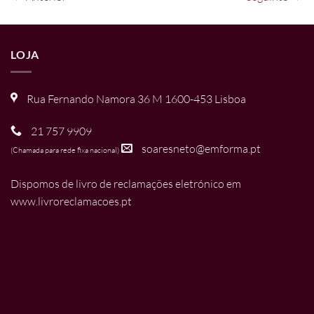
LOJA
Rua Fernando Namora 36 M 1600-453 Lisboa
21 757 9909
soaresneto@emforma.pt
(Chamada para rede fixa nacional)
Dispomos de livro de reclamações eletrónico em
www.livroreclamacoes.pt